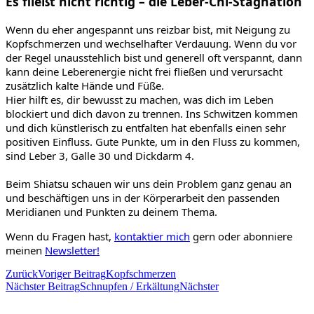
Es fließt nicht richtig – die Leber-Chi-Stagnation
Wenn du eher angespannt uns reizbar bist, mit Neigung zu
Kopfschmerzen und wechselhafter Verdauung. Wenn du vor
der Regel unausstehlich bist und generell oft verspannt, dann
kann deine Leberenergie nicht frei fließen und verursacht
zusätzlich kalte Hände und Füße.
Hier hilft es, dir bewusst zu machen, was dich im Leben
blockiert und dich davon zu trennen. Ins Schwitzen kommen
und dich künstlerisch zu entfalten hat ebenfalls einen sehr
positiven Einfluss. Gute Punkte, um in den Fluss zu kommen,
sind Leber 3, Galle 30 und Dickdarm 4.
Beim Shiatsu schauen wir uns dein Problem ganz genau an
und beschäftigen uns in der Körperarbeit den passenden
Meridianen und Punkten zu deinem Thema.
Wenn du Fragen hast,
kontaktier mich
gern oder abonniere
meinen
Newsletter!
Zurück
Voriger Beitrag
Kopfschmerzen
Nächster Beitrag
Schnupfen / Erkältung
Nächster